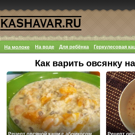
На воде
Для ребёнка
Геркулесовая ка
На молоке
Как варить овсянку н
Рецепт овсяной каши с абрикосом
Рецепт овс