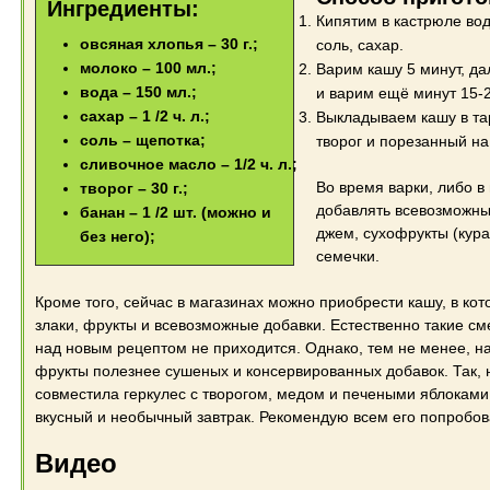
Ингредиенты:
Кипятим в кастрюле вод
овсяная хлопья – 30 г.;
соль, сахар.
молоко – 100 мл.;
Варим кашу 5 минут, д
вода – 150 мл.;
и варим ещё минут 15-2
сахар – 1 /2 ч. л.;
Выкладываем кашу в та
соль – щепотка;
творог и порезанный на
сливочное масло – 1/2 ч. л.;
Во время варки, либо в
творог – 30 г.;
добавлять всевозможны
банан – 1 /2 шт. (можно и
джем, сухофрукты (кура
без него);
семечки.
Кроме того, сейчас в магазинах можно приобрести кашу, в ко
злаки, фрукты и всевозможные добавки. Естественно такие см
над новым рецептом не приходится. Однако, тем не менее, н
фрукты полезнее сушеных и консервированных добавок. Так, 
совместила геркулес с творогом, медом и печеными яблоками
вкусный и необычный завтрак. Рекомендую всем его попробов
Видео