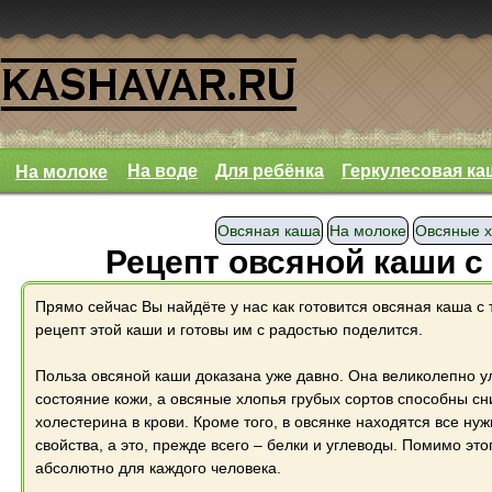
На воде
Для ребёнка
Геркулесовая ка
На молоке
Овсяная каша
На молоке
Овсяные х
Рецепт овсяной каши с
Прямо сейчас Вы найдёте у нас как готовится овсяная каша с 
рецепт этой каши и готовы им с радостью поделится.
Польза овсяной каши доказана уже давно. Она великолепно 
состояние кожи, а овсяные хлопья грубых сортов способны сн
холестерина в крови. Кроме того, в овсянке находятся все ну
свойства, а это, прежде всего – белки и углеводы. Помимо это
абсолютно для каждого человека.