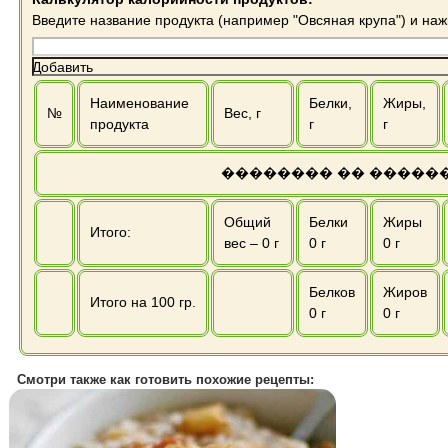
Введите название продукта (например "Овсяная крупа") и на
Добавить
Наименование
Белки,
Жиры,
№
Вес, г
продукта
г
г
�������� �� �����
Общий
Белки
Жиры
Итого:
вес –
0
г
0
г
0
г
Белков
Жиров
Итого на 100 гр.
0
г
0
г
Смотри также как готовить похожие рецепты: