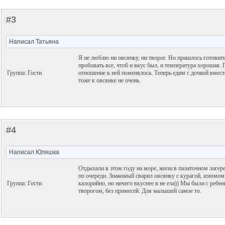
#3
Написал Татьяна
Я не люблю ни овсянку, ни творог. Но пришлось готовить
пробовать все, чтоб и вкус был, и температура хорошая.
Группа: Гости
отношение к ней поменялось. Теперь едим с дочкой вмест
тоже к овсянке не очень.
#4
Написал Юляшка
Отдыхали в этом году на море, жили в палаточном лагер
по очереди. Знакомый сварил овсянку с курагой, изюмом 
Группа: Гости
калорийно, но ничего вкуснее я не ела)) Мы были с ребе
творогом, без примесей. Для малышей самое то.