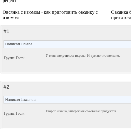
рецепт
Овсянка с изюмом - как приготовить овсянку с
Овсянка б
изюмом
приготов
#1
Написал Chiana
У меня получилось вкусно. И думаю что полезно.
Группа: Гости
#2
Написал Lawanda
Творог и каша, интересное сочетание продуктов...
Группа: Гости