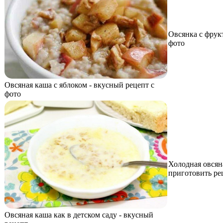
Овсянка с фрук
фото
Овсяная каша с яблоком - вкусный рецепт с
фото
Холодная овсяна
приготовить ре
Овсяная каша как в детском саду - вкусный