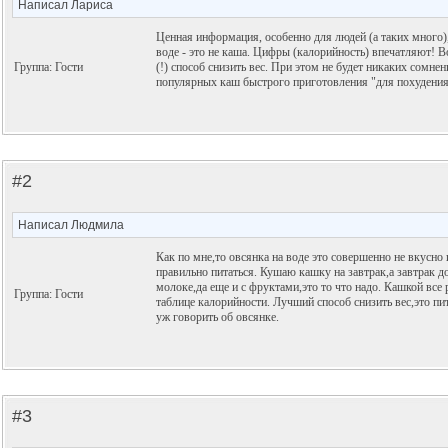
Написал Лариса
Ценная информация, особенно для людей (а таких много),
воде - это не каша. Цифры (калорийность) впечатляют! В
Группа: Гости
(!) способ снизить вес. При этом не будет никаких сомнен
популярных каш быстрого приготовления "для похудения
#2
Написал Людмила
Как по мне,то овсянка на воде это совершенно не вкусно 
правильно питаться. Кушаю кашку на завтрак,а завтрак 
молоке,да еще и с фруктами,это то что надо. Кашкой все 
Группа: Гости
таблице калорийности. Лучший способ снизить вес,это пи
уж говорить об овсянке.
#3