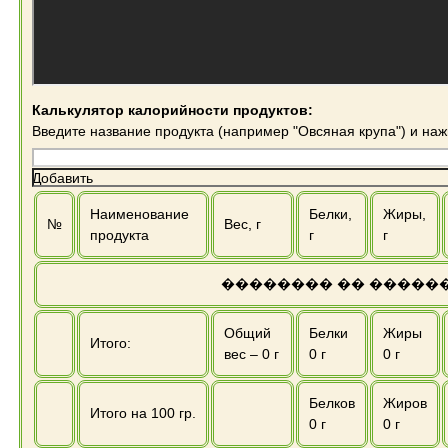
Калькулятор калорийности продуктов:
Введите название продукта (например "Овсяная крупа") и на
Добавить
Наименование
Белки,
Жиры,
№
Вес, г
продукта
г
г
�������� �� �����
Общий
Белки
Жиры
Итого:
вес –
0
г
0
г
0
г
Белков
Жиров
Итого на 100 гр.
0
г
0
г