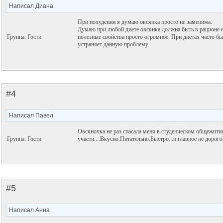
Написал Диана
При похудении я думаю овсянка просто не заменима.
Думаю при любой диете овсянка должна быть в рационе на
Группа: Гости
полезные свойства просто огромное. При диетах часто б
устраняет данную проблему.
#4
Написал Павел
Овсяночка не раз спасала меня в студенческом общежити
Группа: Гости
участи....Вкусно.Питательно.Быстро...и главное не дорого
#5
Написал Анна