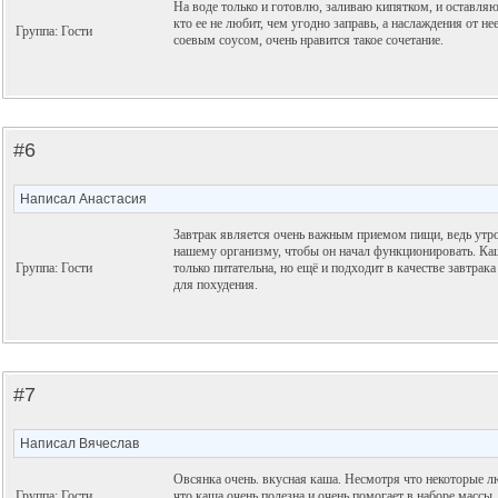
На воде только и готовлю, заливаю кипятком, и оставля
кто ее не любит, чем угодно заправь, а наслаждения от н
Группа: Гости
соевым соусом, очень нравится такое сочетание.
#6
Написал Анастасия
Завтрак является очень важным приемом пищи, ведь утр
нашему организму, чтобы он начал функционировать. Каш
Группа: Гости
только питательна, но ещё и подходит в качестве завтрак
для похудения.
#7
Написал Вячеслав
Овсянка очень. вкусная каша. Несмотря что некоторые л
Группа: Гости
что каша очень полезна и очень помогает в наборе массы.