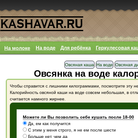
На воде
Для ребёнка
Геркулесовая ка
На молоке
Овсяная каша
На воде
Овсяная д
Овсянка на воде кало
Чтобы справится с лишними килограммами, посмотрите эту н
Калорийность овсяной каши на воде совсем небольшая, в отл
считается намного жирнее.
Можете ли Вы позволить себе кушать после 18-00
Да, ем как получится
С этим у меня строго, я не ем после шести
Больше нет, чем да