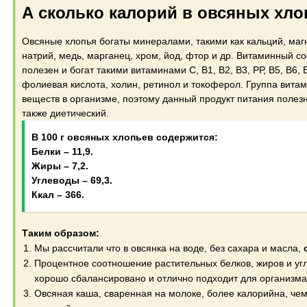
А сколько калорий в овсяных хло
Овсяные хлопья богаты минералами, такими как кальций, маг
натрий, медь, марганец, хром, йод, фтор и др. Витаминный с
полезен и богат такими витаминами С, В1, В2, В3, РР, В5, В6, 
фолиевая кислота, холин, ретинол и токоферол. Группа вита
веществ в организме, поэтому данный продукт питания полез
также диетический.
В 100 г овсяных хлопьев содержится:
Белки – 11,9.
Жиры – 7,2.
Углеводы – 69,3.
Ккал – 366.
Таким образом:
Мы рассчитали что в овсянка на воде, без сахара и масла,
Процентное соотношение растительных белков, жиров и угл
хорошо сбалансировано и отлично подходит для организма
Овсяная каша, сваренная на молоке, более калорийна, чем