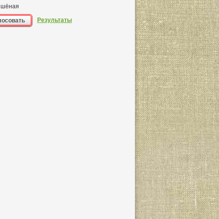
шёная
Результаты
лосовать