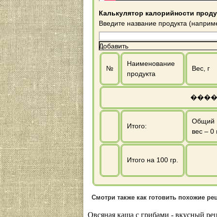
Калькулятор калорийности проду
Введите название продукта (наприм
Добавить
Наименование
№
Вес, г
продукта
����
Общий
Итого:
вес –
0
Итого на 100 гр.
Смотри также как готовить похожие ре
Овсяная каша с грибами - вкусный рец