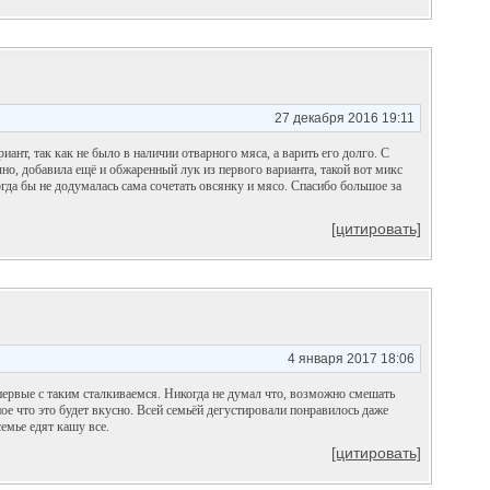
27 декабря 2016 19:11
иант, так как не было в наличии отварного мяса, а варить его долго. С
о, добавила ещё и обжаренный лук из первого варианта, такой вот микс
гда бы не додумалась сама сочетать овсянку и мясо. Спасибо большое за
[цитировать]
4 января 2017 18:06
первые с таким сталкиваемся. Никогда не думал что, возможно смешать
вное что это будет вкусно. Всей семьёй дегустировали понравилось даже
семье едят кашу все.
[цитировать]