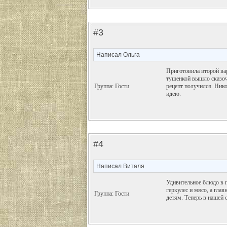
#3
Написал Ольга
Приготовила второй вар
тушенкой вышло сказочн
Группа: Гости
рецепт получился. Нико
идею.
#4
Написал Виталя
Удивительное блюдо в 
геркулес и мясо, а гла
Группа: Гости
детям. Теперь в нашей 