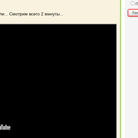
П
Го
и... Смотрим всего 2 минуты...