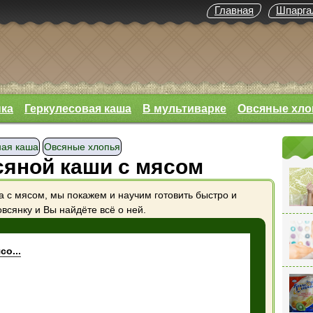
Главная
Шпарга
нка
Геркулесовая каша
В мультиварке
Овсяные хло
ая каша
Овсяные хлопья
сяной каши с мясом
а с мясом, мы покажем и научим готовить быстро и
овсянку и Вы найдёте всё о ней.
о...