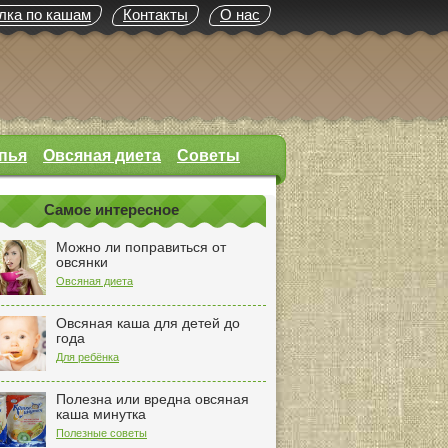
лка по кашам
Контакты
О нас
пья
Овсяная диета
Советы
Самое интересное
Можно ли поправиться от
овсянки
Овсяная диета
Овсяная каша для детей до
года
Для ребёнка
Полезна или вредна овсяная
каша минутка
Полезные советы