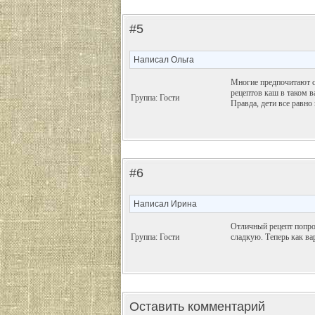
#5
Написал Ольга
Многие предпочитают с
рецептов каш в таком в
Группа: Гости
Правда, дети все равн
#6
Написал Ирина
Отличный рецепт попроб
Группа: Гости
сладкую. Теперь как ва
Оставить комментарий