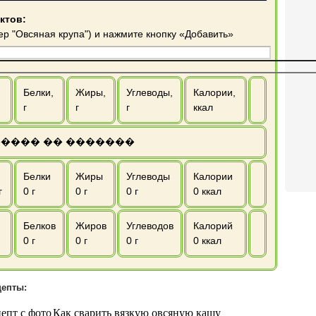
ктов:
ер "Овсяная крупа") и нажмите кнопку «Добавить»
Белки,
Жиры,
Углеводы,
Калории,
г
г
г
ккал
���� �� �������
Белки
Жиры
Углеводы
Калории
г
0
г
0
г
0
г
0
ккал
Белков
Жиров
Углеводов
Калорий
0
г
0
г
0
г
0
ккал
цепты:
епт с фото
Как сварить вязкую овсяную кашу