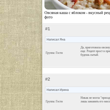
Овсяная каша с яблоком - вкусный рец
фото
#1
Написал Яна
Да, приготовила овсян
еще. Рецепт прост в пр
Группа: Гости
будешь сытый.
#2
Написал Ирина
Никак не могла "присад
Группа: Гости
лишь заманить его мясо