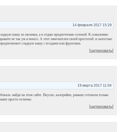
14 февраля 2017 15:29
ладкую кашу из овсянки, а я отдаю предпочтение соленой. К сожалению
арианте не так уж и много. А этот замечателен своей простотой. и сытостью.
о предпочитают сладкую кашу с ягодами или фруктами.
[цитировать]
19 марта 2017 11:04
овала. найдя на этом сайте. Вкусно, калорийно, раньше готовила только
риант просто отлично.
[цитировать]