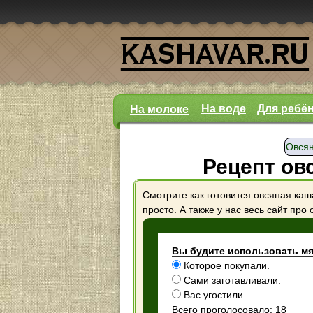
На воде
Для ребё
На молоке
Овсян
Рецепт ов
Смотрите как готовится овсяная каш
просто. А также у нас весь сайт про 
Вы будите использовать мяс
Которое покупали.
Сами заготавливали.
Вас угостили.
Всего проголосовало: 18