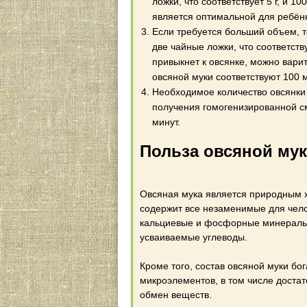
ложки, что соответствует 5 г, и 
является оптимальной для ребён
Если требуется больший объем, 
две чайные ложки, что соответств
привыкнет к овсянке, можно вари
овсяной муки соответствуют 100 
Необходимое количество овсянки
получения гомогенизированной см
минут.
Польза овсяной му
Овсяная мука является природным 
содержит все незаменимые для чело
кальциевые и фосфорные минеральн
усваиваемые углеводы.
Кроме того, состав овсяной муки бог
микроэлементов, в том числе доста
обмен веществ.