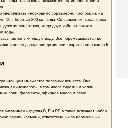
100 мл воды. Такая каша называется пятипроцентной и
ка.
то увеличивать необходимо соразмерно пропорции: на
ует 10 г, берется 200 мл воды. Со временем, когда кроха
ть десятипроцентную, когда двум чайным ложкам
мл воды.
 засыпается в кипящую воду. Все перемешивается до
еси и после доведения до кипения варится еще около 5
ки
хранилищем множества полезных веществ. Она
века аминокислоты, в том числе тирозин и холин,
ые соли, ферменты, эфирное масло и легко
ат витаминами группы В, Е и РР, а также включает набор
точно редкий кремний, ответственный за нормальный