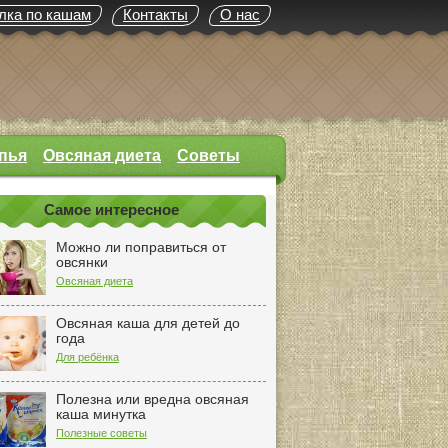
лка по кашам
Контакты
О нас
пья
Овсяная диета
Советы
Самое интересное
Можно ли поправиться от
овсянки
Овсяная диета
Овсяная каша для детей до
года
Для ребёнка
Полезна или вредна овсяная
каша минутка
Полезные советы