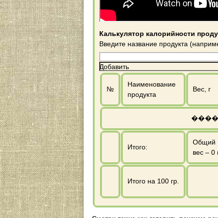
Калькулятор калорийности проду
Введите название продукта (наприм
Добавить
Наименование
№
Вес, г
продукта
����
Общий
Итого:
вес –
0
Итого на 100 гр.