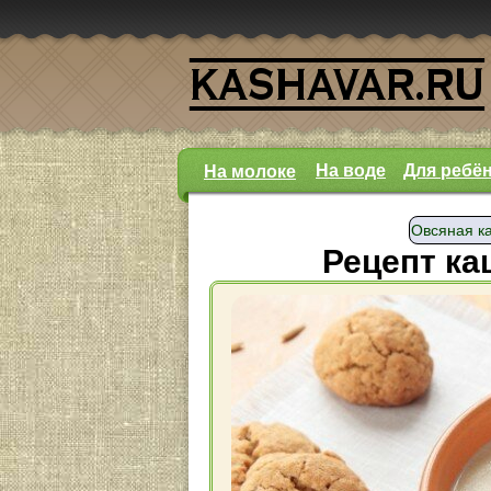
На воде
Для ребё
На молоке
Овсяная к
Рецепт ка