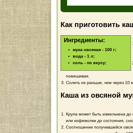
Как приготовить ка
Ингредиенты:
мука овсяная - 100 г;
вода - 1 л;
соль - по вкусу;
помешивая.
Солить не раньше, чем через 10 м
Каша из овсяной му
Крупа может быть измельчена до 
или кофемолки до состояния, схо
Соотношение получившейся овсян