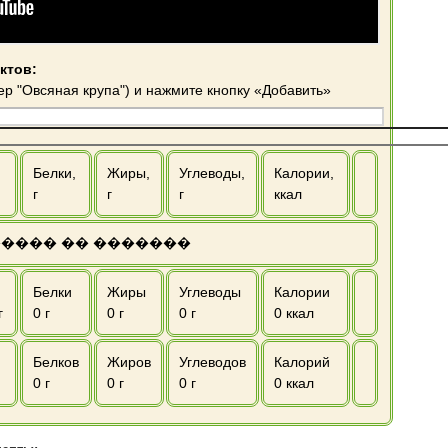
ктов:
ер "Овсяная крупа") и нажмите кнопку «Добавить»
Белки,
Жиры,
Углеводы,
Калории,
г
г
г
ккал
���� �� �������
Белки
Жиры
Углеводы
Калории
г
0
г
0
г
0
г
0
ккал
Белков
Жиров
Углеводов
Калорий
0
г
0
г
0
г
0
ккал