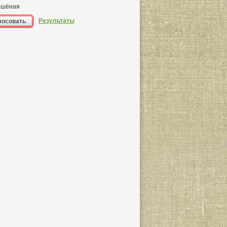
шёная
Результаты
лосовать