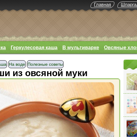
Главная
Шпарга
нка
Геркулесовая каша
В мультиварке
Овсяные хло
аша
На воде
Полезные советы
ши из овсяной муки