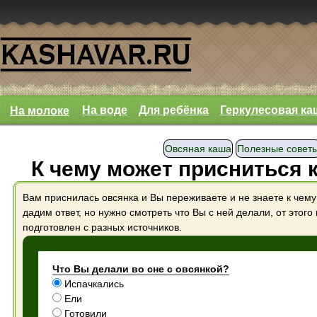
На воде
Для ребёнка
Геркулесовая ка
На молоке
Овсяная каша
Полезные совет
К чему может присниться 
Вам приснилась овсянка и Вы переживаете и не знаете к чему
дадим ответ, но нужно смотреть что Вы с ней делали, от этого
подготовлен с разных источников.
Что Вы делали во сне с овсянкой?
Испачкались
Ели
Готовили