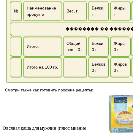
Наименование
Белки,
Жиры,
№
Вес, г
продукта
г
г
�������� �� �����
Общий
Белки
Жиры
Итого:
вес –
0
г
0
г
0
г
Белков
Жиров
Итого на 100 гр.
0
г
0
г
Смотри также как готовить похожие рецепты:
Овсяная каша для мужчин (плюс мнение